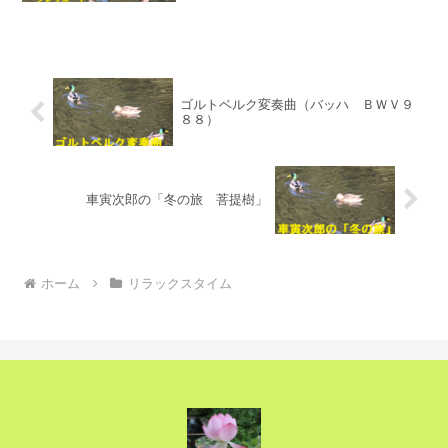
父親に投与する場面があります。人体実
験です。元音楽教師だった父親は投与さ
れ一晩でよくなって...
ゴルトベルク変奏曲（バッハ ＢＷＶ９
８８）
車寅次郎の「冬の旅 菩提樹」
ホーム
リラックスタイム