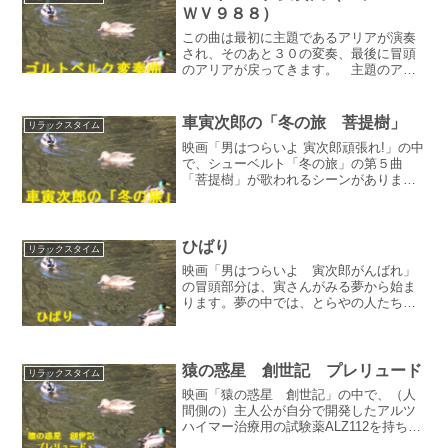
ＷＶ９８８）
この曲は最初に主題であるアリアが演奏
され、そのあと３０の変奏、最後に冒頭
のアリアが戻ってきます。 主題のアリ
アは、シンプルで美しい曲です。人を優
しく包み込んでくれるような感じで
す。 かつてＮＨＫのドキュメンタリー
車寅次郎の「冬の旅 菩提樹」
リラックスタイム
番組で、「このアリアはバッハ...
映画「男はつらいよ 寅次郎頑張れ!」の中
で、シューベルト「冬の旅」の第５曲
「菩提樹」が歌われるシーンがありま
す。 この映画に登場する若者、良介
（中村雅俊）と幸子（大竹しのぶ）の結
婚を祝うとらやの宴会で、幸子の伯父
（築地文夫）が歌います。 築...
ひばり
リラックスタイム
映画「男はつらいよ 寅次郎がんばれ」
の冒頭部分は、寅さんがみる夢から始ま
ります。夢の中では、とらやの人たちが
成功してお金持ちになり立派な家に住ん
でいて、寅さんはベッドの上で目覚めま
す。 その時流れる曲が、ハイドンの弦
楽四重奏曲「ひばり」の第...
猿の惑星 創世記 プレリュード
リラックスタイム
映画「猿の惑星 創世記」の中で、（人
間側の）主人公が自分で開発したアルツ
ハイマー治療用の試験薬ALZ112を持ち出
して、アルツハイマー型認知症の自分の